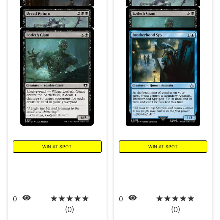
WIN AT SPOT
WIN AT SPOT
☆
☆
☆
☆
☆
☆
☆
☆
☆
☆
0
0
(0)
(0)