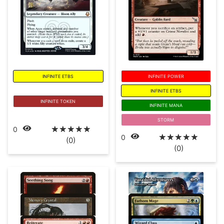
INFINITE ETBS
INFINITE POWER
INFINITE ETBS
INFINITE TOKEN
INFINITE MANA
STORM
☆
☆
☆
☆
☆
0
☆
☆
☆
☆
☆
0
(0)
(0)