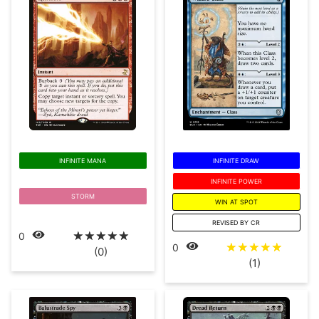
INFINITE MANA
INFINITE DRAW
INFINITE POWER
STORM
WIN AT SPOT
REVISED BY CR
☆
☆
☆
☆
☆
0
☆
☆
☆
☆
☆
0
(0)
(1)