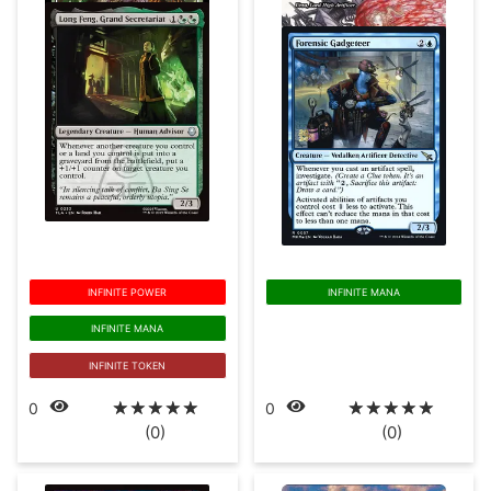
INFINITE POWER
INFINITE MANA
INFINITE MANA
INFINITE TOKEN
☆
☆
☆
☆
☆
☆
☆
☆
☆
☆
0
0
(0)
(0)