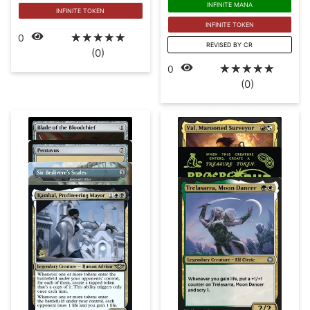
INFINITE MANA
INFINITE TOKEN
INFINITE TOKEN
☆
☆
☆
☆
☆
0
REVISED BY CR
(0)
☆
☆
☆
☆
☆
0
(0)