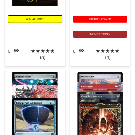
WIN AT SPOT
INFINITE POWER
INFINITE TOKEN
☆
☆
☆
☆
☆
☆
☆
☆
☆
☆
0
0
(0)
(0)