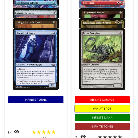
INFINITE TURNS
INFINITE DAMAGE
WIN AT SPOT
INFINITE MANA
INFINITE TOKEN
☆
☆
☆
☆
☆
0
☆
☆
☆
☆
☆
0