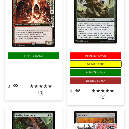
INFINITE MANA
INFINITE POWER
INFINITE ETBS
INFINITE MANA
INFINITE TOKEN
☆
☆
☆
☆
☆
0
☆
☆
☆
☆
☆
0
(0)
(0)