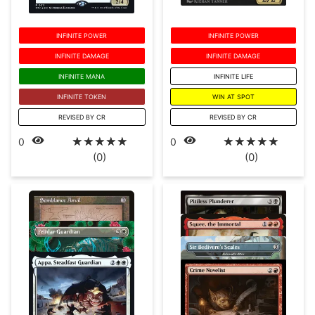
INFINITE POWER
INFINITE POWER
INFINITE DAMAGE
INFINITE DAMAGE
INFINITE MANA
INFINITE LIFE
INFINITE TOKEN
WIN AT SPOT
REVISED BY CR
REVISED BY CR
☆
☆
☆
☆
☆
☆
☆
☆
☆
☆
0
0
(0)
(0)