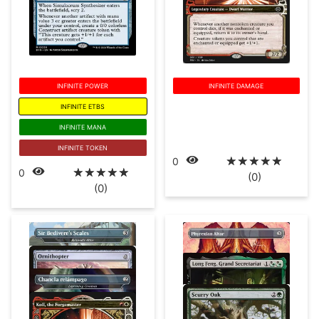
INFINITE POWER
INFINITE DAMAGE
INFINITE ETBS
INFINITE MANA
INFINITE TOKEN
☆
☆
☆
☆
☆
0
☆
☆
☆
☆
☆
0
(0)
(0)