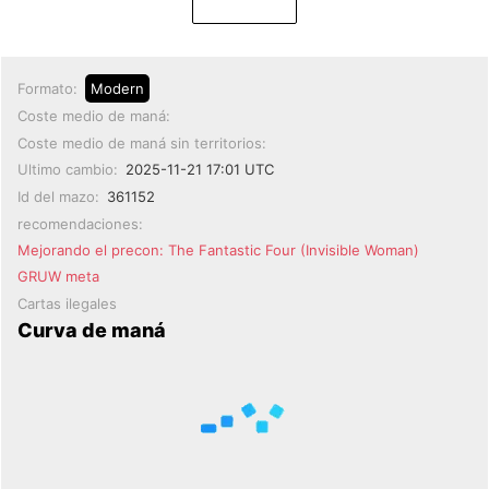
Formato:
Modern
Coste medio de maná:
Coste medio de maná sin territorios:
Ultimo cambio:
2025-11-21 17:01 UTC
Id del mazo:
361152
recomendaciones:
Mejorando el precon: The Fantastic Four (Invisible Woman)
GRUW meta
Cartas ilegales
Curva de maná