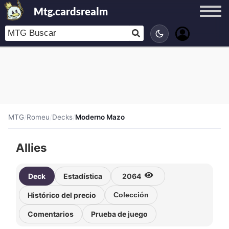
Mtg.cardsrealm
MTG
/
Romeu
/
Decks
/
Moderno Mazo
Allies
Deck
Estadística
2064
Histórico del precio
Colección
Comentarios
Prueba de juego