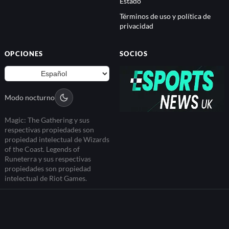
Estado
Términos de uso y política de
privacidad
OPCIONES
SOCIOS
Modo nocturno
Magic: The Gathering y sus
respectivas propiedades son
propiedad intelectual de Wizards
of the Coast. Legends of
Runeterra y sus respectivas
propiedades son propiedad
intelectual de Riot Games.