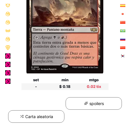
set
min
mtgo
-
$ 0.18
0.02 tix
spoilers
Carta aleatoria