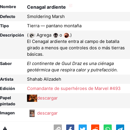
Nombre
Cenagal ardiente
Smoldering Marsh
Defecto
Tierra — pantano montaña
Tipo
(
: Agrega
o
.)
Descripción
El Cenagal ardiente entra al campo de batalla
girado a menos que controles dos o más tierras
básicas.
El continente de Guul Draz es una ciénaga
Sabor
geotérmica que respira calor y putrefacción.
Shahab Alizadeh
Artista
Comandante de superhéroes de Marvel #493
Edición
descargar
Papel
pintado
descargar
Imagen
⚠️