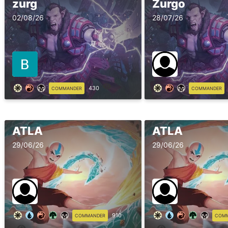
zurg
Zurgo
02/08/26
28/07/26
430
COMMANDER
COMMANDER
ATLA
ATLA
29/06/26
29/06/26
910
COMMANDER
COM