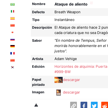
Nombre
Ataque de aliento
Breath Weapon
Defecto
Instantáneo
Tipo
El Ataque de aliento hace 2 pu
Descripción
cada criatura que no sea Dragó
"En nombre de Tempus, Señor de
Sabor
morirás honorablemente en el 
justos".
Adam Vehige
Artista
Horizontes de alquimia: Puerta
Edición
#999-BW
descargar
Papel
pintado
descargar
Imagen
⚠️