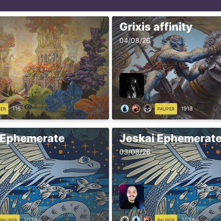
Grixis affinity
04/08/26
116
1918
PER
PAUPER
 Ephemerate
Jeskai Ephemerat
03/08/26
2038
2038
PAUPER
PAUPER