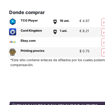
Donde comprar
TCG Player
16 uni.
€ 4.97
v
Card Kingdom
1 uni.
€ 8.21
v
Ebay.com
v
Printing proxies
$ 0.75
v
*Este sitio contiene enlaces de afiliados por los cuales podem
compensación.