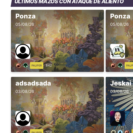
ÚLTIMOS MAZOS CON ATAQUE DE ALIENTO
Ponza
Ponza
05/08/26
05/08/26
842
PAUPER
PAU
adsadsada
Jeskai
03/08/26
03/08/26
326
PAUPER