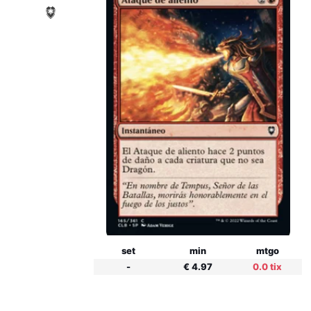
set
min
mtgo
-
€ 4.97
0.0 tix