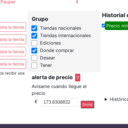
Pauper
4
Historial
Grupo
Precio mí
isita la tienda
Tiendas nacionales
Tiendas internacionales
isita la tienda
Ediciones
Donde comprar
isita la tienda
Desear
isita la tienda
Tener
os recibir una
alerta de precio
?
Avísame cuando llegue el
precio
Históric
€
Enviar