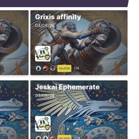
Grixis affinity
04/08/26
174
PAUPER
e
Jeskai Ephemerate
03/08/26
208
PAUPER