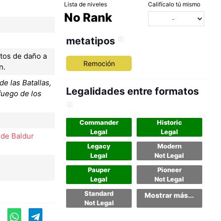
Lista de niveles
Califícalo tú mismo
No Rank
metatipos
ntos de daño a
Remoción
n.
 las Batallas,
Legalidades entre formatos
fuego de los
Commander
Historic
Legal
Legal
 de Baldur
Legacy
Modern
Legal
Not Legal
Pauper
Pioneer
Legal
Not Legal
Standard
Mostrar más...
Not Legal