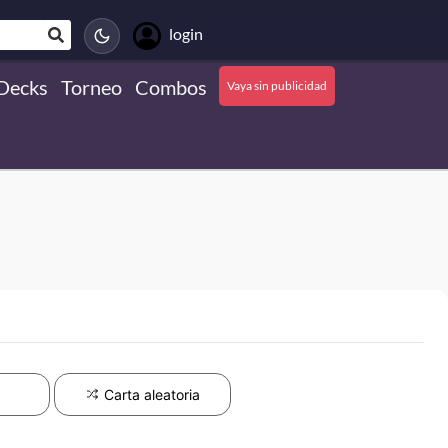
login
Decks
Torneo
Combos
Vaya sin publicidad
Carta aleatoria