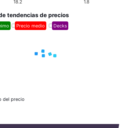
18.2
1.8
 de tendencias de precios
nimo
Precio medio
Decks
o del precio