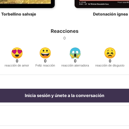
Torbellino salvaje
Detonación ígnea
Reacciones
0
0
0
0
0
reacción de amor
Feliz reacción
reacción aterradora
reacción de disgusto
Inicia sesión y únete a la conversación