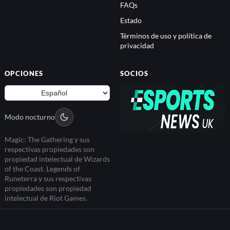
FAQs
Estado
Términos de uso y política de
privacidad
OPCIONES
SOCIOS
Modo nocturno
Magic: The Gathering y sus
respectivas propiedades son
propiedad intelectual de Wizards
of the Coast. Legends of
Runeterra y sus respectivas
propiedades son propiedad
intelectual de Riot Games.