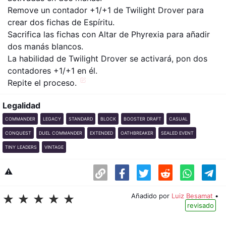
Remove un contador +1/+1 de Twilight Drover para
crear dos fichas de Espíritu.
Sacrifica las fichas con Altar de Phyrexia para añadir
dos manás blancos.
La habilidad de Twilight Drover se activará, pon dos
contadores +1/+1 en él.
Repite el proceso.
Legalidad
COMMANDER
LEGACY
STANDARD
BLOCK
BOOSTER DRAFT
CASUAL
CONQUEST
DUEL COMMANDER
EXTENDED
OATHBREAKER
SEALED EVENT
TINY LEADERS
VINTAGE
⚠️
Añadido por
Luiz Besamat
•
☆
☆
☆
☆
☆
revisado