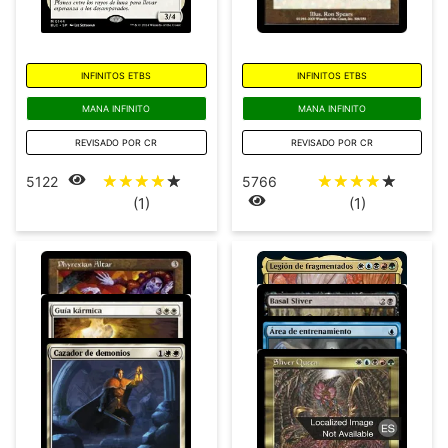
INFINITOS ETBS
INFINITOS ETBS
MANA INFINITO
MANA INFINITO
REVISADO POR CR
REVISADO POR CR
☆
☆
☆
☆
☆
☆
☆
☆
☆
☆
5122
5766
(1)
(1)