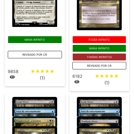
MANA INFINITO
PODER INFINITO
MANA INFINITO
REVISADO POR CR
TOKENS INFINITOS
REVISADO POR CR
☆
☆
☆
☆
☆
9858
☆
☆
☆
☆
☆
6182
(1)
(1)