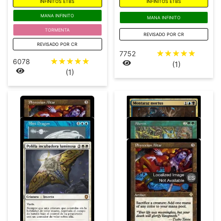
INFINITOS ETBS
INFINITOS ETBS
MANA INFINITO
MANA INFINITO
TORMENTA
REVISADO POR CR
REVISADO POR CR
☆
☆
☆
☆
☆
7752
☆
☆
☆
☆
☆
6078
(1)
(1)