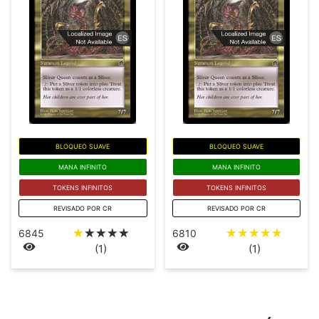
BLOQUEO SUAVE
BLOQUEO SUAVE
MANA INFINITO
MANA INFINITO
TOKENS INFINITOS
TOKENS INFINITOS
REVISADO POR CR
REVISADO POR CR
☆
☆
☆
☆
☆
☆
☆
☆
☆
☆
6845
6810
(1)
(1)