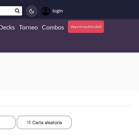
login
Decks
Torneo
Combos
Vaya sin publicidad
Carta aleatoria