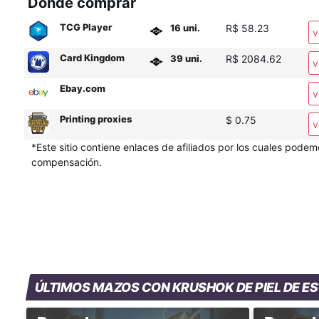
Donde comprar
TCG Player
16 uni.
R$ 58.23
v
Card Kingdom
39 uni.
R$ 2084.62
v
Ebay.com
v
Printing proxies
$ 0.75
v
*Este sitio contiene enlaces de afiliados por los cuales podem
compensación.
ÚLTIMOS MAZOS CON KRUSHOK DE PIEL DE E