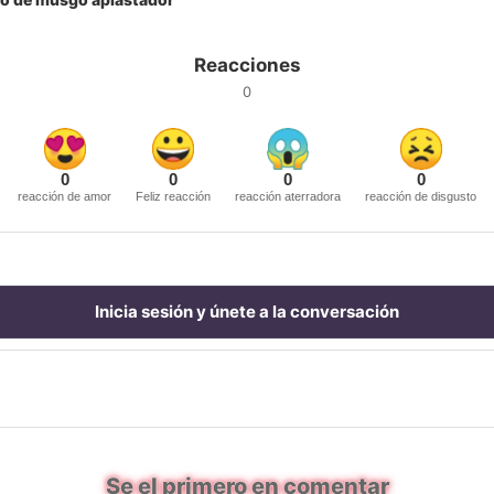
Reacciones
0
0
0
0
0
reacción de amor
Feliz reacción
reacción aterradora
reacción de disgusto
Inicia sesión y únete a la conversación
Se el primero en comentar