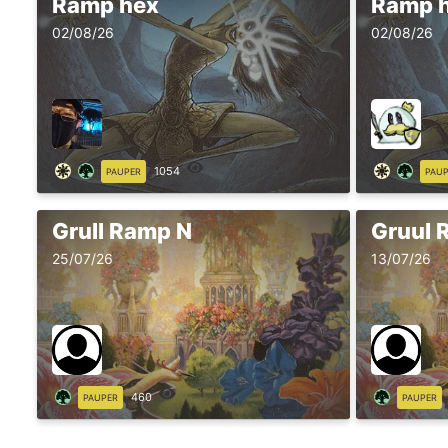
Ramp hex
Ramp 
02/08/26
02/08/26
1054
PAUPER
PAU
Grull Ramp N
Gruul 
25/07/26
13/07/26
460
PAUPER
PAUPER