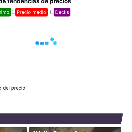
 de tendencias de precios
nimo
Precio medio
Decks
o del precio