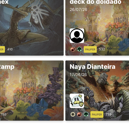
hex
deck do doidado
26/07/26
410
532
PER
PAUPER
Ramp
Naya Dianteira
17/06/26
780
738
PAUPER