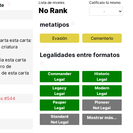
Lista de niveles
Califícalo tú mismo
rte
No Rank
metatipos
Evasión
Cementerio
arta esta carta:
 criatura
Legalidades entre formatos
lia esta carta
ro de
 de esta carta
Commander
Historic
Legal
Legal
Legacy
Modern
Legal
Legal
os #544
Pauper
Pioneer
Legal
Not Legal
Standard
Mostrar más...
Not Legal