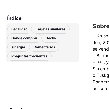
Índice
Sobre
Legalidad
Tarjetas similares
Krusho
Donde comprar
Decks
Jun, 20
sinergia
Comentarios
se vend
Banne
Preguntas frecuentes
+1/+1, 
Sin emb
o Tuskg
Bannerh
así como