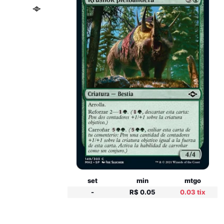
set
min
mtgo
-
R$ 0.05
0.03 tix