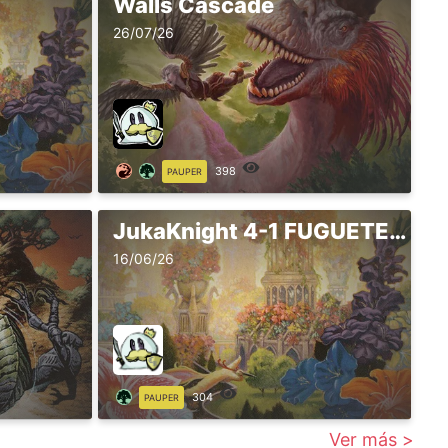
Walls Cascade
26/07/26
398
PAUPER
JukaKnight 4-1 FUGUETE CHAMP 295 - PLAY POINT
16/06/26
304
PAUPER
Ver más >