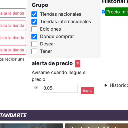
Historial
Grupo
Precio mí
isita la tienda
Tiendas nacionales
Tiendas internacionales
isita la tienda
Ediciones
Donde comprar
isita la tienda
Desear
isita la tienda
Tener
os recibir una
alerta de precio
?
Avísame cuando llegue el
precio
Históric
₲
Enviar
STANDARTE