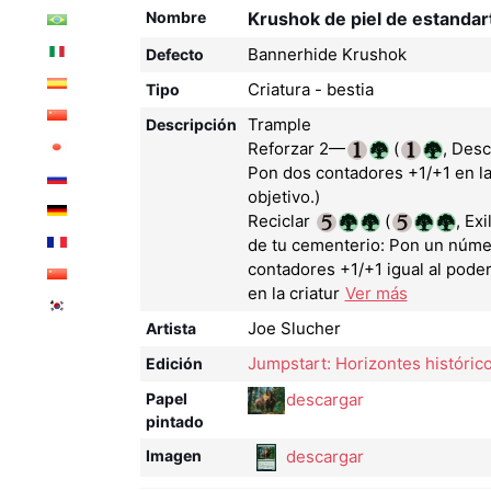
Nombre
Krushok de piel de estanda
Bannerhide Krushok
Defecto
Criatura - bestia
Tipo
Trample
Descripción
Reforzar 2—
(
, Desc
Pon dos contadores +1/+1 en la
objetivo.)
Reciclar
(
, Exi
de tu cementerio: Pon un núme
contadores +1/+1 igual al poder
en la criatur
Ver más
Joe Slucher
Artista
Jumpstart: Horizontes históric
Edición
descargar
Papel
pintado
descargar
Imagen