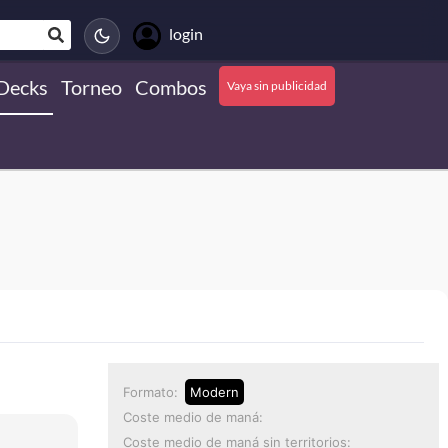
login
Decks
Torneo
Combos
Vaya sin publicidad
Formato:
Modern
Coste medio de maná:
Coste medio de maná sin territorios: