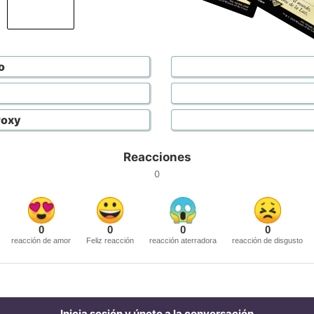
o
roxy
Reacciones
0
0
0
0
0
reacción de amor
Feliz reacción
reacción aterradora
reacción de disgusto
Inicia sesión y únete a la conversación