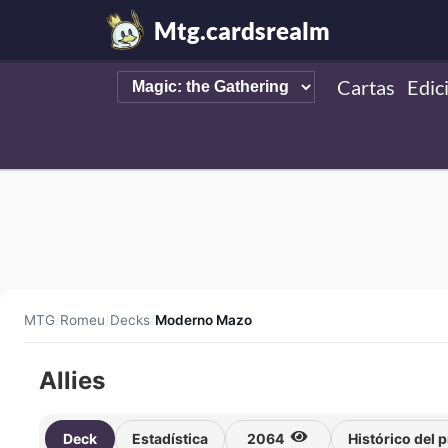
Mtg.cardsrealm
Cartas
Edic
MTG
/
Romeu
/
Decks
/
Moderno Mazo
Allies
Deck
Estadística
2064
Histórico del 