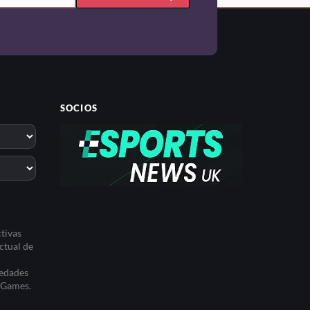
SOCIOS
tivas
ctual de
iedades
t Games.