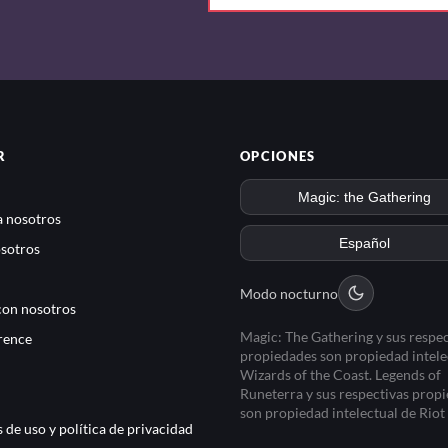
R
OPCIONES
 nosotros
sotros
Modo nocturno
con nosotros
Magic: The Gathering y sus respec
rence
propiedades son propiedad intele
Wizards of the Coast. Legends of
Runeterra y sus respectivas prop
son propiedad intelectual de Rio
 de uso y política de privacidad