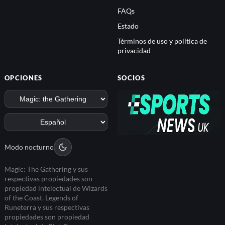
FAQs
Estado
Términos de uso y política de
privacidad
OPCIONES
SOCIOS
Modo nocturno
Magic: The Gathering y sus
respectivas propiedades son
propiedad intelectual de Wizards
of the Coast. Legends of
Runeterra y sus respectivas
propiedades son propiedad