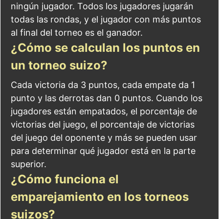
ningún jugador. Todos los jugadores jugarán
todas las rondas, y el jugador con más puntos
al final del torneo es el ganador.
¿Cómo se calculan los puntos en
un torneo suizo?
Cada victoria da 3 puntos, cada empate da 1
punto y las derrotas dan 0 puntos. Cuando los
jugadores están empatados, el porcentaje de
victorias del juego, el porcentaje de victorias
del juego del oponente y más se pueden usar
para determinar qué jugador está en la parte
superior.
¿Cómo funciona el
emparejamiento en los torneos
suizos?