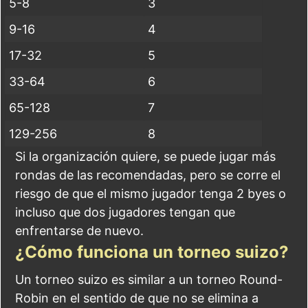
5-8
3
9-16
4
17-32
5
33-64
6
65-128
7
129-256
8
Si la organización quiere, se puede jugar más
rondas de las recomendadas, pero se corre el
riesgo de que el mismo jugador tenga 2 byes o
incluso que dos jugadores tengan que
enfrentarse de nuevo.
¿Cómo funciona un torneo suizo?
Un torneo suizo es similar a un torneo Round-
Robin en el sentido de que no se elimina a