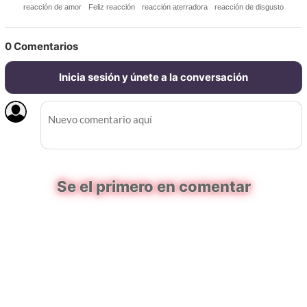
reacción de amor
Feliz reacción
reacción aterradora
reacción de disgusto
0
Comentarios
Inicia sesión y únete a la conversación
Se el primero en comentar