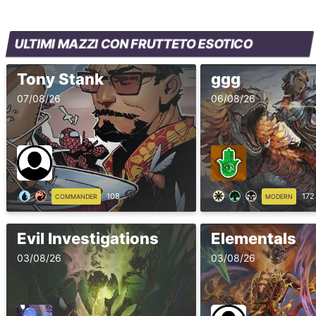
ULTIMI MAZZI CON FRUTTETO ESOTICO
Tony Stank
ggg
07/08/26
06/08/26
108
172
COMMANDER
MODERN
Evil Investigations
Elementals
03/08/26
03/08/26