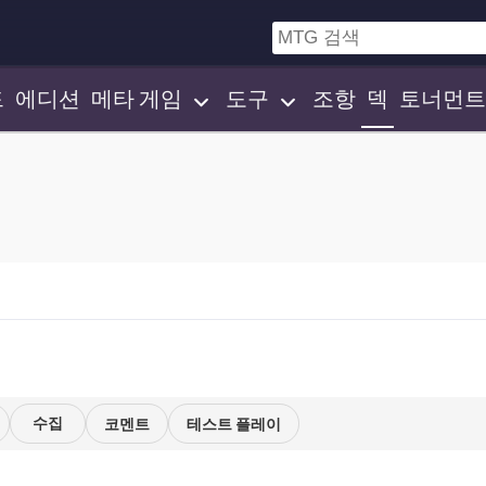
드
에디션
메타 게임
도구
조항
덱
토너먼트
수집
코멘트
테스트 플레이