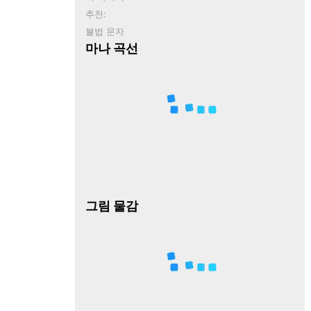
추천:
불법 문자
마나 곡선
그림 물감