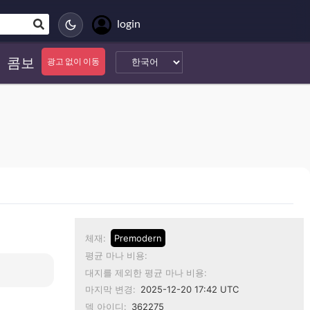
login
콤보
광고 없이 이동
체재:
Premodern
평균 마나 비용:
대지를 제외한 평균 마나 비용:
마지막 변경:
2025-12-20 17:42 UTC
덱 아이디:
362275