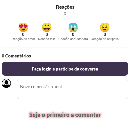
Reações
0
0
0
0
0
Reação de amor
Reação feliz
Reação assustadora
Reação de antipatia
0
Comentários
Faça login e participe da conversa
Seja o primeiro a comentar