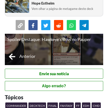
Hope Estheim
Vem olhar a página de metagame deste deck
Spoiler Destaque: Hawkeye's Bow no Pauper
Anterior
Envie sua notícia
Algo errado?
Tópicos
COMMANDER
DECKTECH
FINAL
FANTASY
FF
EDH
CMD