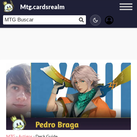
Mtg.cardsrealm
MTG
›
Artigos
›
Deck Guide