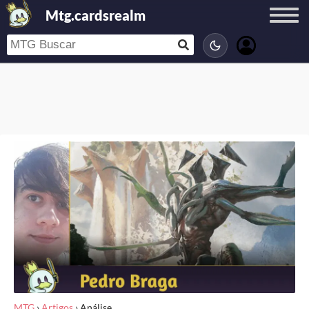
Mtg.cardsrealm
MTG
›
Artigos
›
Análise