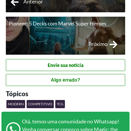
Anterior
Pioneer: 5 Decks com Marvel Super Heroes
Próximo
Envie sua notícia
Algo errado?
Tópicos
MODERN
COMPETITIVO
TCG
Olá, temos uma comunidade no Whatsapp!
Venha conversar conosco sobre Magic: the