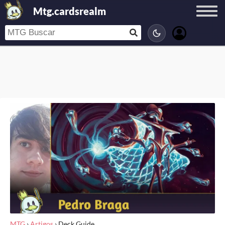
Mtg.cardsrealm
MTG
›
Artigos
›
Deck Guide