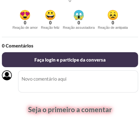
0
0
0
0
0
Reação de amor
Reação feliz
Reação assustadora
Reação de antipatia
0
Comentários
Faça login e participe da conversa
Seja o primeiro a comentar