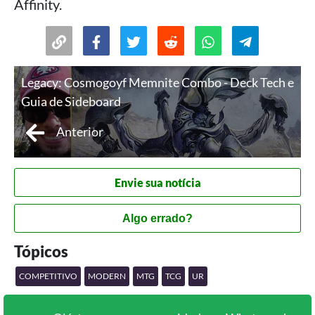
Affinity.
Legacy: Cosmogoyf Memnite Combo - Deck Tech e
Guia de Sideboard
Anterior
Envie sua notícia
Algo errado?
Tópicos
COMPETITIVO
MODERN
MTG
TCG
UR