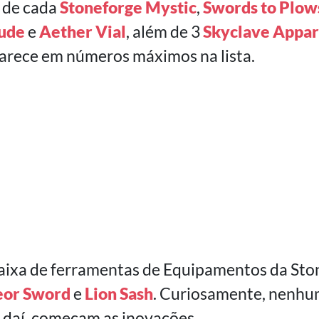
 de cada
Stoneforge Mystic
,
Swords to Plow
tude
e
Aether Vial
, além de 3
Skyclave Appar
arece em números máximos na lista.
ixa de ferramentas de Equipamentos da Sto
or Sword
e
Lion Sash
. Curiosamente, nenhu
ir daí, começam as inovações.