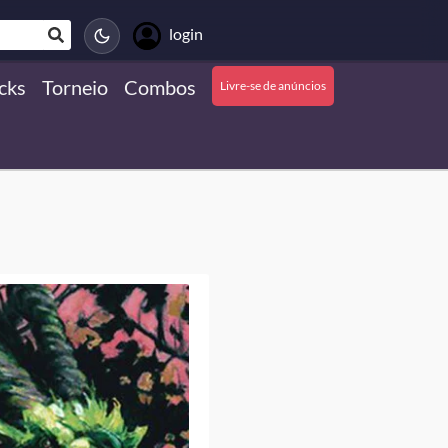
login
cks
Torneio
Combos
Livre-se de anúncios