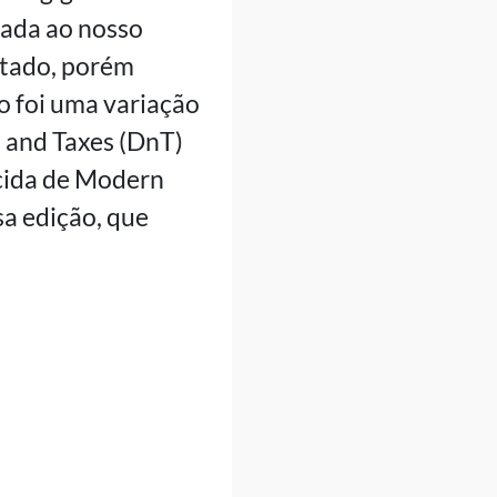
cada ao nosso
itado, porém
 foi uma variação
h and Taxes (DnT)
ecida de Modern
sa edição, que