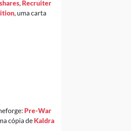
shares
,
Recruiter
ition
, uma carta
neforge:
Pre-War
ma cópia de
Kaldra