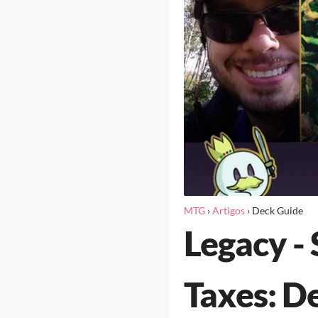
MTG
›
Artigos
›
Deck Guide
Legacy -
Taxes: D