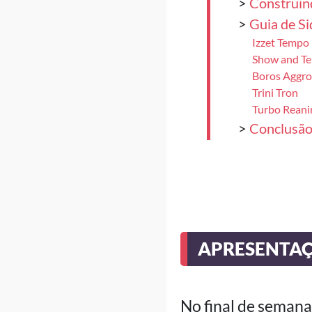
>
Construin
>
Guia de S
Izzet Tempo
Show and Tel
Boros Aggro
Trini Tron
Turbo Reani
>
Conclusã
APRESENTA
No final de semana