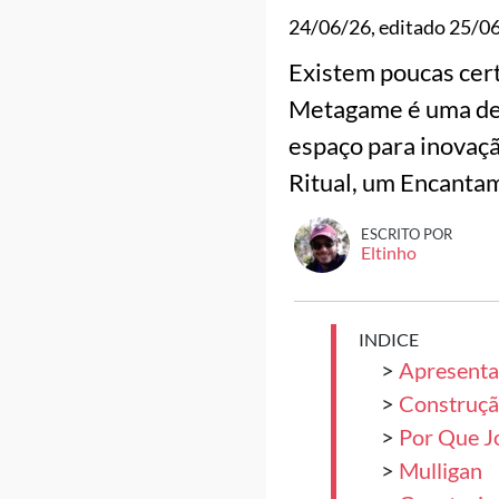
24/06/26
, editado
25/0
Existem poucas cert
Metagame é uma del
espaço para inovação
Ritual, um Encanta
ESCRITO POR
Eltinho
INDICE
>
Apresenta
>
Construçã
>
Por Que Jo
>
Mulligan