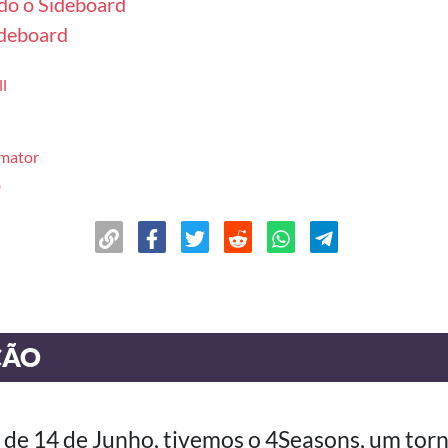
do o Sideboard
ideboard
l
mator
o
ÇÃO
 de 14 de Junho, tivemos o 4Seasons, um torn