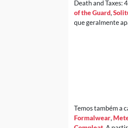
Death and Taxes: 4
of the Guard
,
Soli
que geralmente ap
Temos também a ca
Formalwear
,
Mete
Compleat
. A part