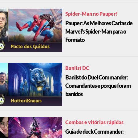
Spider-Man no Pauper!
Pauper: As Melhores Cartas de
Marvel's Spider-Man para o
Formato
Banlist DC
Banlist do Duel Commander:
Comandantes e porque foram
banidos
Combos e vitórias rápidas
Guia de deck Commander: