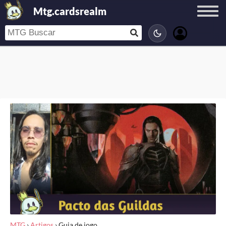
Mtg.cardsrealm
MTG
›
Artigos
›
Guia de jogo