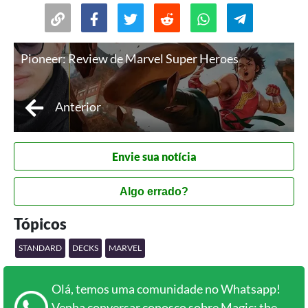
Pioneer: Review de Marvel Super Heroes
Anterior
Envie sua notícia
Algo errado?
Tópicos
STANDARD
DECKS
MARVEL
Olá, temos uma comunidade no Whatsapp!
Venha conversar conosco sobre Magic: the