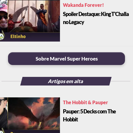
Wakanda Forever!
Spoiler Destaque: King T'Challa
no Legacy
Sobre Marvel Super Heroes
Artigos em alta
The Hobbit & Pauper
Pauper: 5 Decks com The
Hobbit