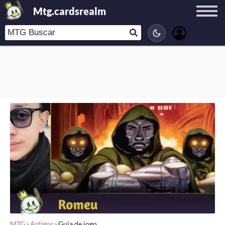
Mtg.cardsrealm
MTG
›
Artigos
›
Guia de jogo