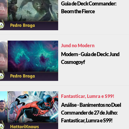
Guia de Deck Commander:
Beorn the Fierce
Jund no Modern
Modern - Guia de Deck: Jund
Cosmogoyf
Fantasticar, Lumra e S99!
Análise - Banimentos no Duel
Commander de 27 de Julho:
Fantasticar, Lumra e S99!