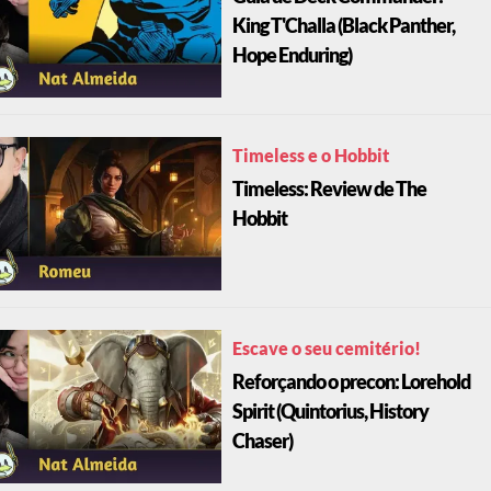
King T'Challa (Black Panther,
Hope Enduring)
Timeless e o Hobbit
Timeless: Review de The
Hobbit
Escave o seu cemitério!
Reforçando o precon: Lorehold
Spirit (Quintorius, History
Chaser)