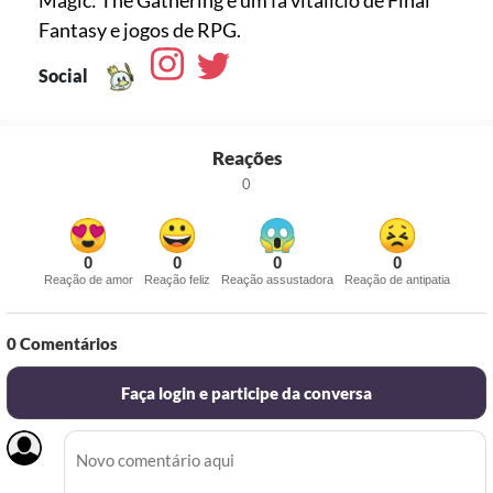
Magic: The Gathering e um fã vitalício de Final
Social
Reações
0
0
0
0
0
Reação de amor
Reação feliz
Reação assustadora
Reação de antipatia
0
Comentários
Faça login e participe da conversa