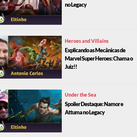
no Legacy
Heroes and Villains
Explicando as Mecânicas de
Marvel Super Heroes: Chama o
Juiz!!
Under the Sea
Spoiler Destaque: Namor e
Attuma no Legacy