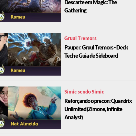
Descarte em Magic: The
Gathering
Gruul Tremors
Pauper: Gruul Tremors - Deck
Tech e Guia de Sideboard
Simic sendo Simic
Reforçando o precon: Quandrix
Unlimited (Zimone, Infinite
Analyst)