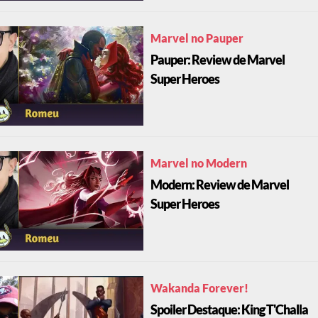
Marvel no Pauper
Pauper: Review de Marvel
Super Heroes
Marvel no Modern
Modern: Review de Marvel
Super Heroes
Wakanda Forever!
Spoiler Destaque: King T'Challa