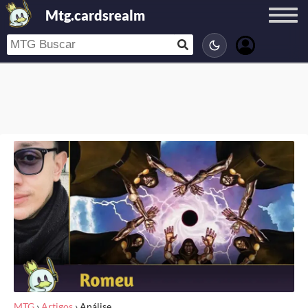
Mtg.cardsrealm
MTG
›
Artigos
›
Análise