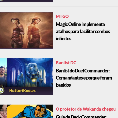
MTGO
Magic Online implementa
atalhos para facilitar combos
infinitos
Banlist DC
Banlist do Duel Commander:
Comandantes e porque foram
banidos
O protetor de Wakanda chegou
Guia de Deck Commander: