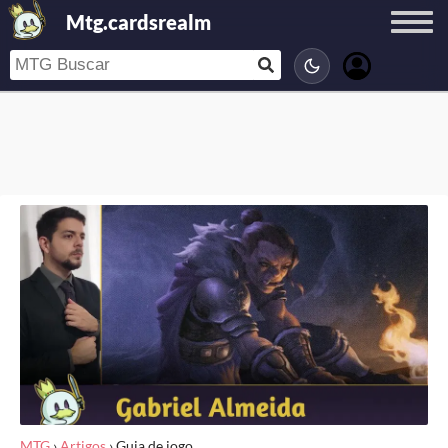
Mtg.cardsrealm
MTG
›
Artigos
›
Guia de jogo