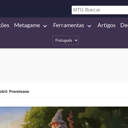
ções
Metagame
Ferramentas
Artigos
De
bit: Prerelease