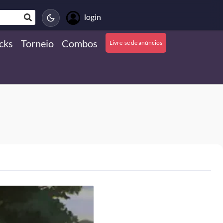
login
cks
Torneio
Combos
Livre-se de anúncios