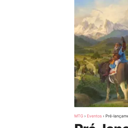
MTG
›
Eventos
›
Pré-lançam