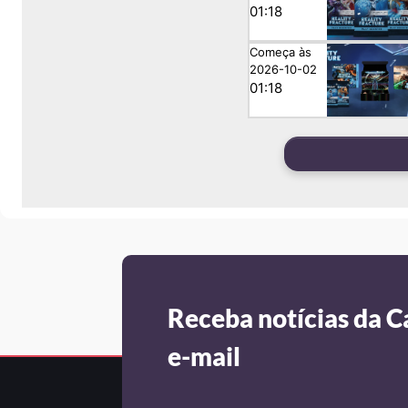
01:18
Começa às
2026-10-02
01:18
Receba notícias da C
e-mail