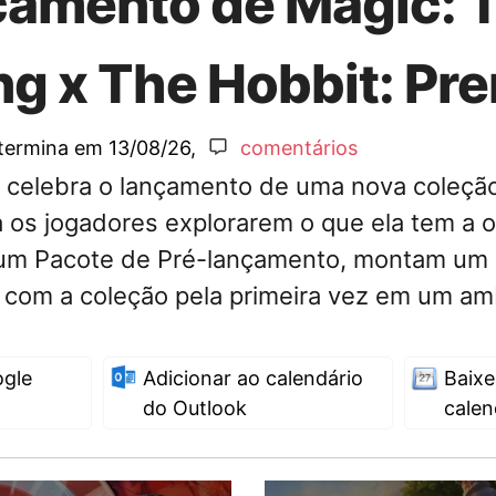
çamento de Magic: 
g x The Hobbit: Pre
 termina em
13/08/26
,
comentários
celebra o lançamento de uma nova coleção 
 os jogadores explorarem o que ela tem a o
um Pacote de Pré-lançamento, montam um 
 com a coleção pela primeira vez em um am
ogle
Adicionar ao calendário
Baixe
do Outlook
calen