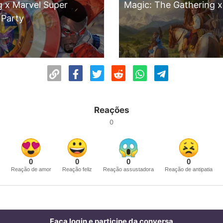
g x Marvel Super
Magic: The Gathering x
Party
Reações
0
0
0
0
0
Reação de amor
Reação feliz
Reação assustadora
Reação de antipatia
Faça login e participe da conversa