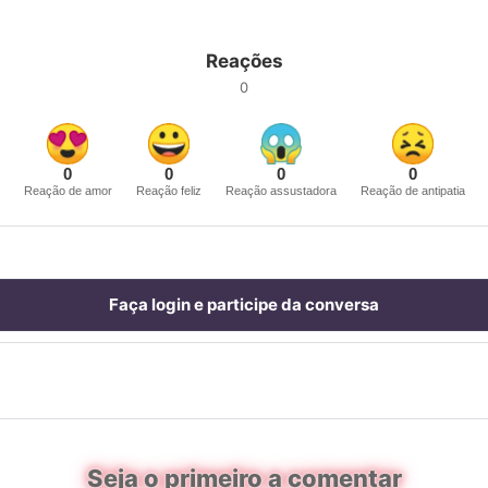
Reações
0
0
0
0
0
Reação de amor
Reação feliz
Reação assustadora
Reação de antipatia
Faça login e participe da conversa
Seja o primeiro a comentar