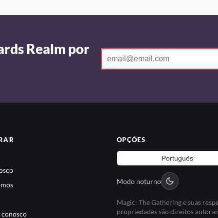
ards Realm por
RAR
OPÇÕES
osco
Modo noturno
omos
Magic: The Gathering e suas resp
propriedades são direitos autorai
 conosco