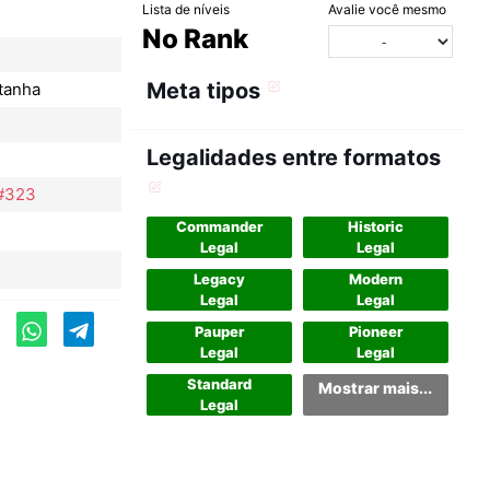
Lista de níveis
Avalie você mesmo
No Rank
Meta tipos
tanha
Legalidades entre formatos
 #323
Commander
Historic
Legal
Legal
Legacy
Modern
Legal
Legal
Pauper
Pioneer
Legal
Legal
Standard
Mostrar mais...
Legal