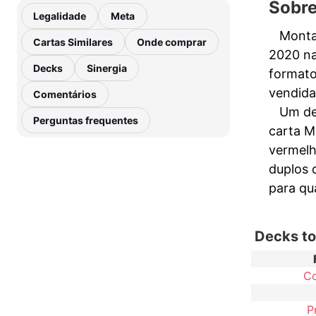
Sobr
Legalidade
Meta
Monta
Cartas Similares
Onde comprar
2020 n
Decks
Sinergia
format
vendida
Comentários
Um de
Perguntas frequentes
carta M
vermelh
duplos 
para qu
Decks t
C
P