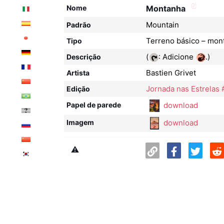
Nome
Montanha
Mountain
Padrão
Terreno básico – mon
Tipo
(
: Adicione
.)
Descrição
Bastien Grivet
Artista
Jornada nas Estrelas
Edição
download
Papel de parede
download
Imagem
⚠️