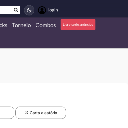
login
cks
Torneio
Combos
Livre-se de anúncios
Carta aleatória