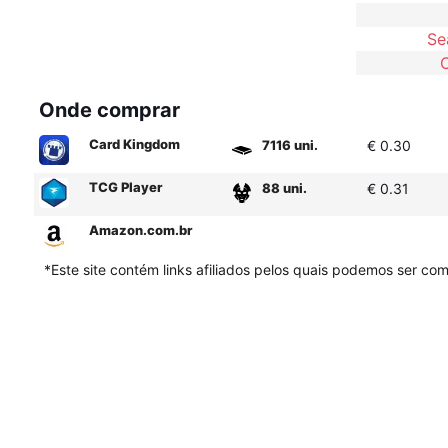
Se
Onde comprar
Card Kingdom
7116 uni.
€ 0.30
TCG Player
88 uni.
€ 0.31
Amazon.com.br
*Este site contém links afiliados pelos quais podemos ser c