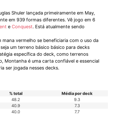
glas Shuler lançada primeiramente em May,
nte em 939 formas diferentes. Vê jogo em 6
ent
e
Conquest
. Está atualmente sendo
 mana vermelho se beneficiaria com o uso da
eja um terreno básico básico para decks
tégia específica do deck, como terrenos
, Montanha é uma carta confiável e essencial
ia ser jogada nesses decks.
% total
Média por deck
48.2
9.3
40.9
7.3
40.0
7.7