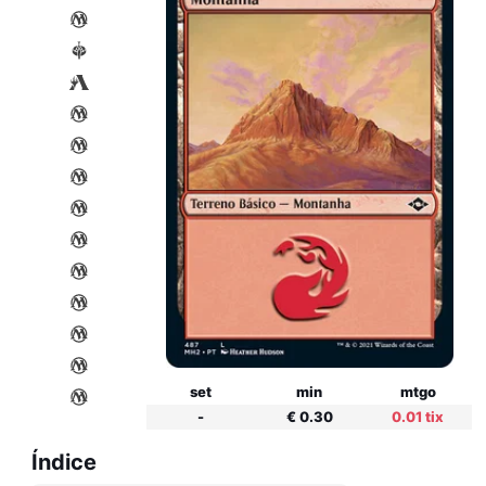
set
min
mtgo
-
€ 0.30
0.01 tix
Índice