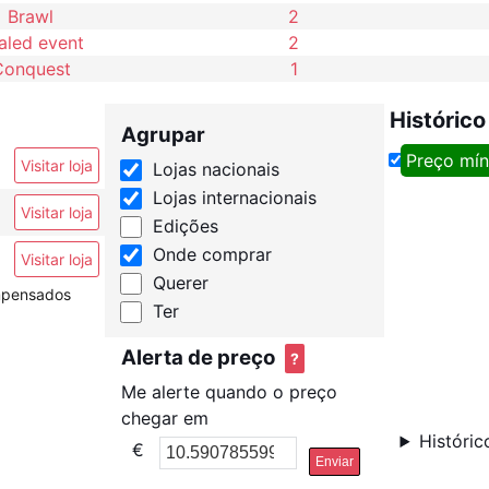
Brawl
2
aled event
2
Conquest
1
Histórico
Agrupar
Preço mí
Visitar loja
Lojas nacionais
Lojas internacionais
Visitar loja
Edições
Onde comprar
Visitar loja
Querer
ompensados
Ter
Alerta de preço
?
Me alerte quando o preço
chegar em
Históric
€
Enviar