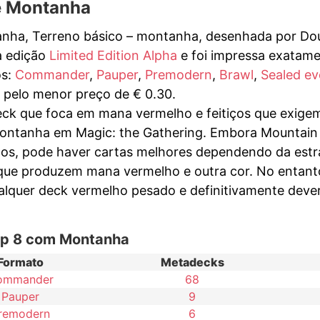
e Montanha
nha, Terreno básico – montanha, desenhada por Dou
a edição
Limited Edition Alpha
e foi impressa exatame
os:
Commander
,
Pauper
,
Premodern
,
Brawl
,
Sealed ev
 pelo menor preço de € 0.30.
ck que foca em mana vermelho e feitiços que exigem
ontanha em Magic: the Gathering. Embora Mountain s
os, pode haver cartas melhores dependendo da estra
que produzem mana vermelho e outra cor. No entanto
alquer deck vermelho pesado e definitivamente dever
op 8 com Montanha
Formato
Metadecks
ommander
68
Pauper
9
remodern
6