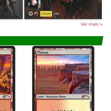
440
PIONEER
Ver mais >