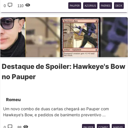
0
110
PAUPER
AZORIUS
FAERIES
DECK
GUIDE
Destaque de Spoiler: Hawkeye's Bow
no Pauper
Romeu
Um novo combo de duas cartas chegará ao Pauper com
Hawkeye's Bow, e pedidos de banimento preventivo ...
0
88
PAUPER
COMBO
MARVEL