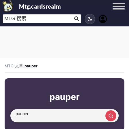
Mtg.cardsrealm
MTG
/
文章
/
pauper
pauper
搜索文章