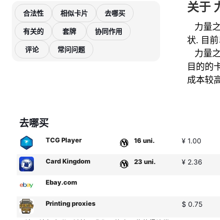
关于 
合法性
相似卡片
去哪买
力量之环
有关的
套牌
协同作用
状. 目前
评论
常问问题
力量
目的的
成本较
去哪买
TCG Player
16 uni.
¥ 1.00
Card Kingdom
23 uni.
¥ 2.36
Ebay.com
Printing proxies
$ 0.75