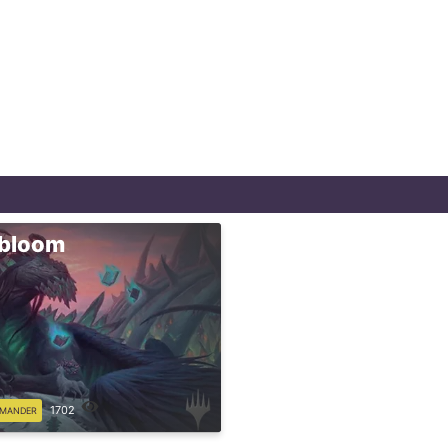
rbloom
1702
MANDER