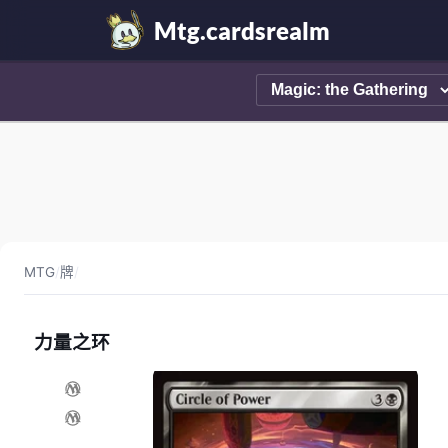
Mtg.cardsrealm
MTG
/
牌
/
力量之环