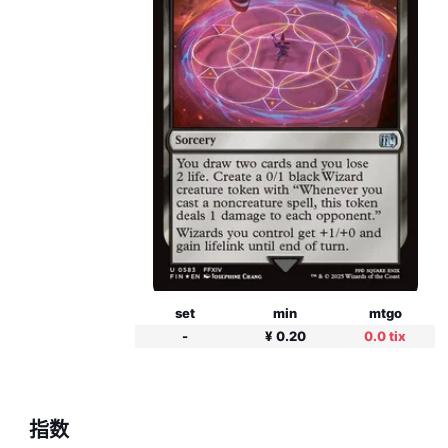
set
min
mtgo
-
¥ 0.20
0.0 tix
指数