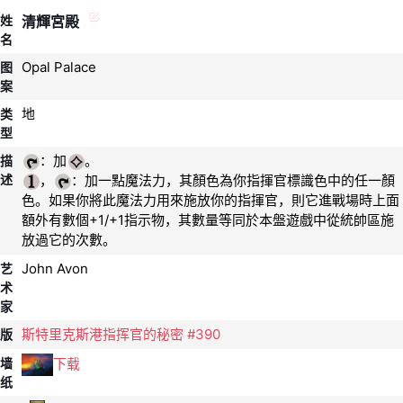
姓
清輝宮殿
名
Opal Palace
图
案
地
类
型
：加
描
述
，
：加一點魔法力，其顏色為你指揮官標識色中的任一顏
色。如果你將此魔法力用來施放你的指揮官，則它進戰場時上面
額外有數個+1/+1指示物，其數量等同於本盤遊戲中從統帥區施
放過它的次數。
John Avon
艺
术
家
斯特里克斯港指挥官的秘密 #390
版
下载
墙
纸