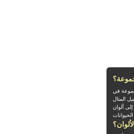
جموعة؟
 اسم مجموعة الألوان
Nay هي إشارة
إلى ألوان Naya (أحمر / أبيض / أخضر) وكمية ضخمة من المخلوقات الصغيرة
ألوان؟