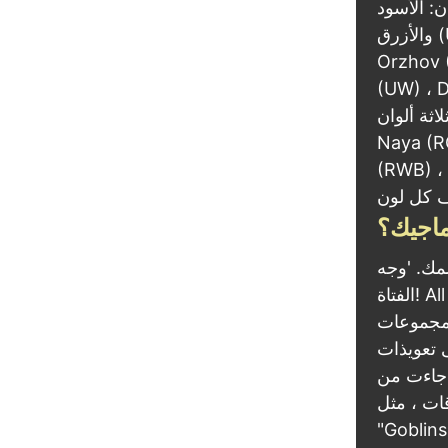
والأبيض (W)
والأزرق (U) والأخضر (G) والأحمر (R). مجموعتان من الألوان: Boros (WR) ،
Orzhov (
ة المتحدة).
اثة ألوان: Bant (GWU) ، Esper (WUB) ، Grixis (UBR) ، Jund (BRG) ،
Naya (R
 والخمسة ليست شائعة ، لذلك
ماجيك؟
مك. 'وجه
الفتاة! All Spells 'للمجموعات التي لا تحتوي على أراضي. "Superfriends"
لمجموعات
دينا أيضًا اسم المجموعة القائم على المخلوق ، مثل "أخت
Sould warden" +" ؛ أو "الموركيت"
Merfolk" أو
مي بعض القدرات أيضًا مجموعة ، مثل "النهاية الحية" أو "التضحية".