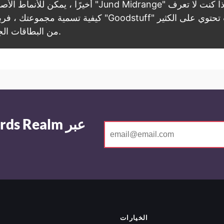
أخيرًا ، يمكن للأنماط الأصلية تسمية "Jund Midrange" وك
كيفية تسمية مجموعتك ، فربما تسميها "Goodstuff" إذا كان
من البطاقات الجيدة كافية.
الخيارات