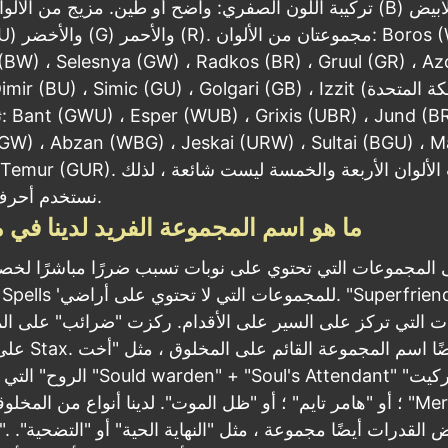
تركيبة اللون الصفري: واضح أو طين. مزيج من الألوان: الأسود (B) 
BW) ، Selesnya (GW) ، Radkos (BR) ، Gruul (GR) ، Az
(UW) ، Dimir (BU) ، Simic (GU) ، Golgari (GB) ، Izzit (المملك
ثل
GW) ، Abzan (WBG) ، Jeskai (URW) ، Sultai (BGU) ، M
(RWB) ، Temur (GUR). مجموعات الألوان الأربعة
نستخدم أحرف كل لون.
ما هو اسم المجموعة الفريد لدينا في 
المجموعات التي تحتوي على نوبات تسبب ضررًا مباشرًا لخص
ت التي تركز على السير على الأقدام. ركزت "ضرائب" على ا
على تعويذات Stax. ل
الروح" التي جاءت من " "Soul's Attendant
؛ أو "هامر تايم" ؛ أو "ظل الموت". لدينا أنواع من المخلوقات ، مثل "
"Goblins". تس