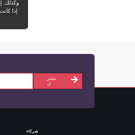
يشتر
ك
شركاء