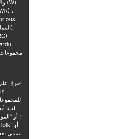
orious
ardu
احرق على 
للمجموعا