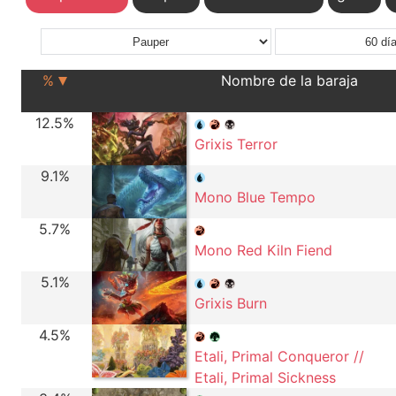
%
Nombre de la baraja
12.5%
Grixis Terror
9.1%
Mono Blue Tempo
5.7%
Mono Red Kiln Fiend
5.1%
Grixis Burn
4.5%
Etali, Primal Conqueror //
Etali, Primal Sickness