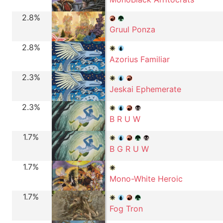
2.8%
Gruul Ponza
2.8%
Azorius Familiar
2.3%
Jeskai Ephemerate
2.3%
B R U W
1.7%
B G R U W
1.7%
Mono-White Heroic
1.7%
Fog Tron