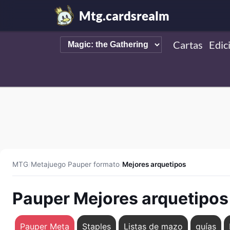
Mtg.cardsrealm
Cartas
Edic
MTG
/
Metajuego Pauper formato
/
Mejores arquetipos
Pauper Mejores arquetipos
Pauper Meta
Staples
Listas de mazo
guías