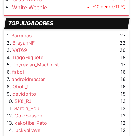
-10 deck (-11 %)
White Weenie
TOP JUGADORES
1.
Barradas
27
2.
BrayanNF
22
3.
VaT69
20
4.
TiagoFuguete
18
5.
Phyrexian_Machinist
17
6.
fabdi
16
7.
androidmaster
16
8.
Oboli_1
16
9.
davidbrito
15
10.
SK8_RJ
13
11.
Garcia_Edu
12
12.
ColdSeason
12
13.
kakotibs_Pato
12
14.
luckvalravn
12