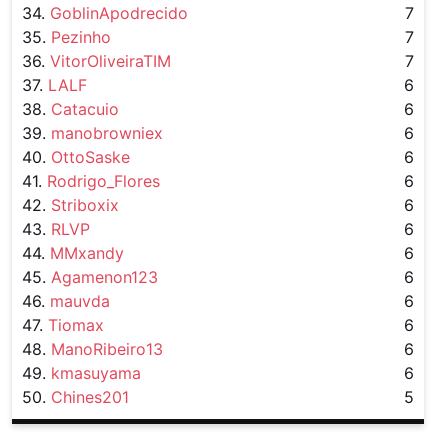
34.
GoblinApodrecido
7
35.
Pezinho
7
36.
VitorOliveiraTIM
7
37.
LALF
6
38.
Catacuio
6
39.
manobrowniex
6
40.
OttoSaske
6
41.
Rodrigo_Flores
6
42.
Striboxix
6
43.
RLVP
6
44.
MMxandy
6
45.
Agamenon123
6
46.
mauvda
6
47.
Tiomax
6
48.
ManoRibeiro13
6
49.
kmasuyama
6
50.
Chines201
5