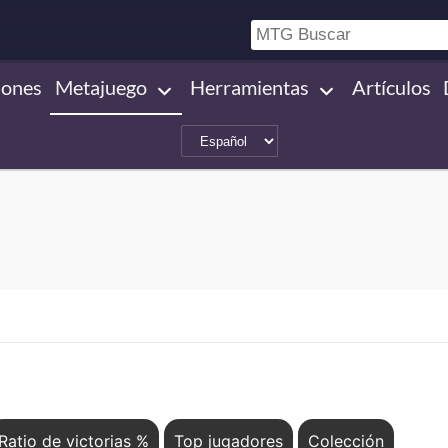
iones
Metajuego
Herramientas
Artículos
Ratio de victorias %
Top jugadores
Colección