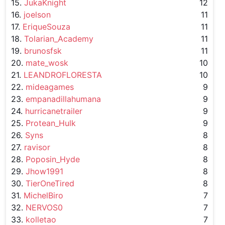
15.
JukaKnight
12
16.
joelson
11
17.
EriqueSouza
11
18.
Tolarian_Academy
11
19.
brunosfsk
11
20.
mate_wosk
10
21.
LEANDROFLORESTA
10
22.
mideagames
9
23.
empanadillahumana
9
24.
hurricanetrailer
9
25.
Protean_Hulk
9
26.
Syns
8
27.
ravisor
8
28.
Poposin_Hyde
8
29.
Jhow1991
8
30.
TierOneTired
8
31.
MichelBiro
7
32.
NERVOS0
7
33.
kolletao
7