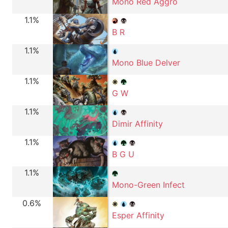
Mono Red Aggro
1.1%
B R
1.1%
Mono Blue Delver
1.1%
G W
1.1%
Dimir Affinity
1.1%
B G U
1.1%
Mono-Green Infect
0.6%
Esper Affinity