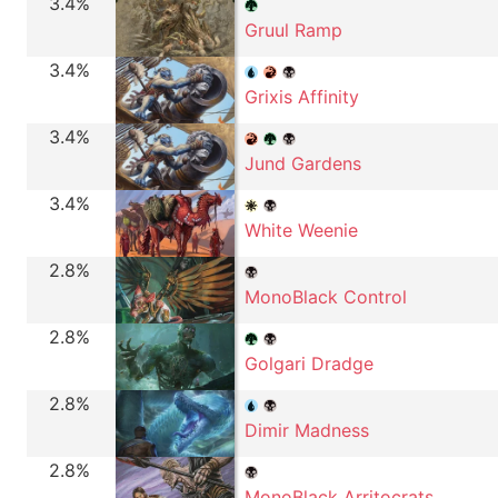
3.4%
Gruul Ramp
3.4%
Grixis Affinity
3.4%
Jund Gardens
3.4%
White Weenie
2.8%
MonoBlack Control
2.8%
Golgari Dradge
2.8%
Dimir Madness
2.8%
MonoBlack Arritocrats