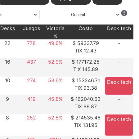
Decks
Juegos
Victoria
Costo
Deck tech
%
22
778
49.6%
$ 59337.79
-
TIX 12.43
16
437
52.9%
$ 177172.25
-
TIX 145.89
10
274
53.6%
$ 153246.71
Deck tech
TIX 93.38
9
419
45.8%
$ 162040.63
-
TIX 99.87
8
252
52.8%
$ 214535.46
Deck tech
TIX 131.95