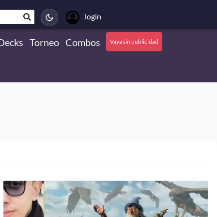
login
Decks
Torneo
Combos
Vaya sin publicidad