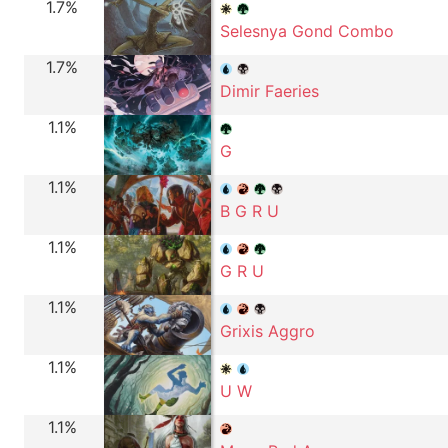
1.7%
Selesnya Gond Combo
1.7%
Dimir Faeries
1.1%
G
1.1%
B G R U
1.1%
G R U
1.1%
Grixis Aggro
1.1%
U W
1.1%