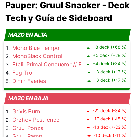
Pauper: Gruul Snacker - Deck
Tech y Guía de Sideboard
MAZO EN ALTA
+8 deck (+68 %)
Mono Blue Tempo
+5 deck (+28 %)
MonoBlack Control
+4 deck (+34 %)
Etali, Primal Conqueror // Etali, Primal Sickness
+3 deck (+17 %)
Fog Tron
+3 deck (+17 %)
Dimir Faeries
MAZO EN BAJA
-21 deck (-34 %)
Grixis Burn
-17 deck (-45 %)
Orzhov Pestilence
-13 deck (-23 %)
Gruul Ponza
-10 deck (-11 %)
Gruul Ramp