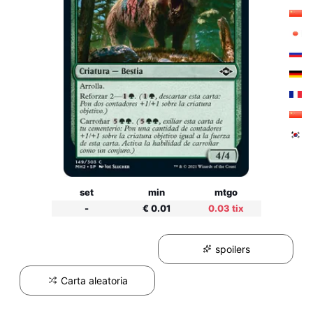
set
min
mtgo
-
€ 0.01
0.03 tix
spoilers
Carta aleatoria