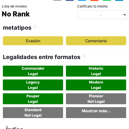
Lista de niveles
Califícalo tú mismo
No Rank
metatipos
Evasión
Cementerio
Legalidades entre formatos
Commander
Historic
Legal
Legal
Legacy
Modern
Legal
Legal
Pauper
Pioneer
Legal
Not Legal
Standard
Mostrar más...
Not Legal