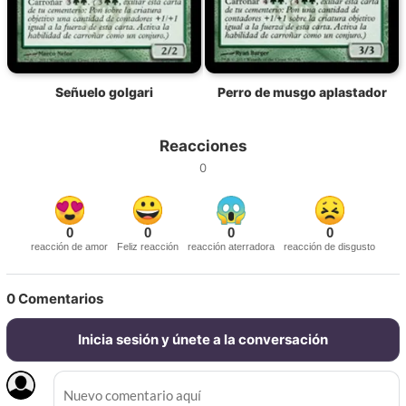
Señuelo golgari
Perro de musgo aplastador
Reacciones
0
0
0
0
0
reacción de amor
Feliz reacción
reacción aterradora
reacción de disgusto
0
Comentarios
Inicia sesión y únete a la conversación