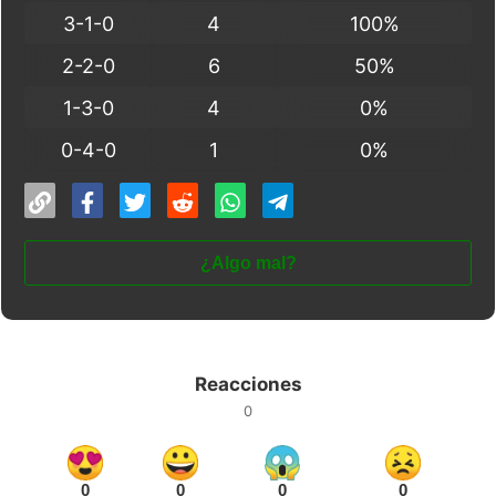
3-1-0
4
100%
2-2-0
6
50%
1-3-0
4
0%
0-4-0
1
0%
¿Algo mal?
Reacciones
0
0
0
0
0