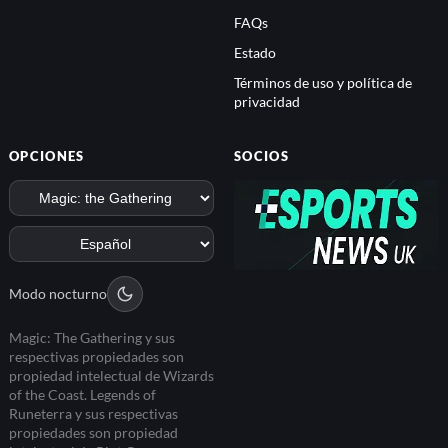
FAQs
Estado
Términos de uso y política de
privacidad
OPCIONES
SOCIOS
Modo nocturno
Magic: The Gathering y sus
respectivas propiedades son
propiedad intelectual de Wizards
of the Coast. Legends of
Runeterra y sus respectivas
propiedades son propiedad