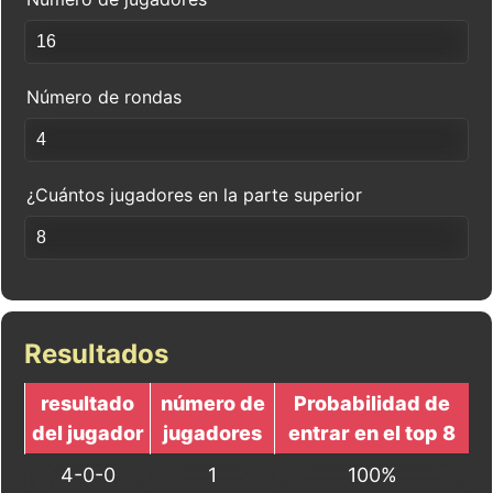
Número de rondas
¿Cuántos jugadores en la parte superior
Resultados
resultado
número de
Probabilidad de
del jugador
jugadores
entrar en el top 8
4-0-0
1
100%