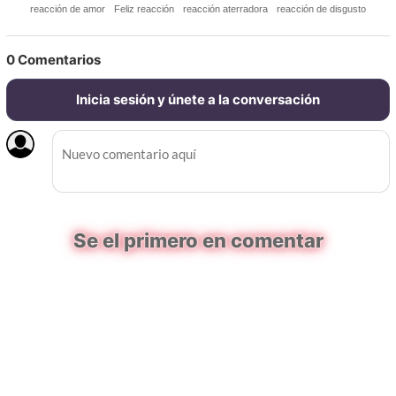
reacción de amor
Feliz reacción
reacción aterradora
reacción de disgusto
0
Comentarios
Inicia sesión y únete a la conversación
Se el primero en comentar