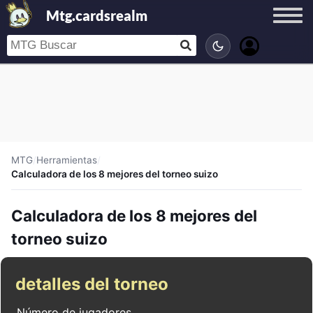
Mtg.cardsrealm
MTG
/
Herramientas
/
Calculadora de los 8 mejores del torneo suizo
Calculadora de los 8 mejores del
torneo suizo
detalles del torneo
Número de jugadores