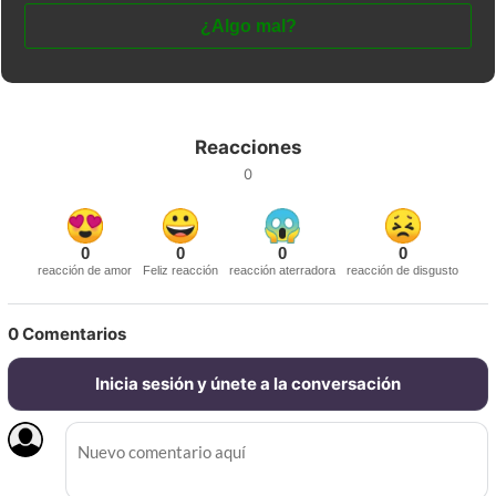
¿Algo mal?
Reacciones
0
0
0
0
0
reacción de amor
Feliz reacción
reacción aterradora
reacción de disgusto
0
Comentarios
Inicia sesión y únete a la conversación