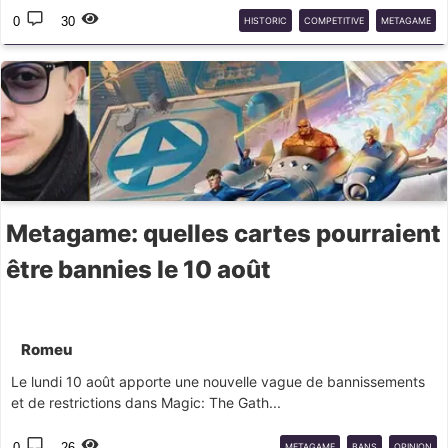
0
30
HISTORIC
COMPETITIVE
METAGAME
MTGA
Metagame: quelles cartes pourraient
être bannies le 10 août
Romeu
Le lundi 10 août apporte une nouvelle vague de bannissements
et de restrictions dans Magic: The Gath...
0
26
METAGAME
BANS
OPINION