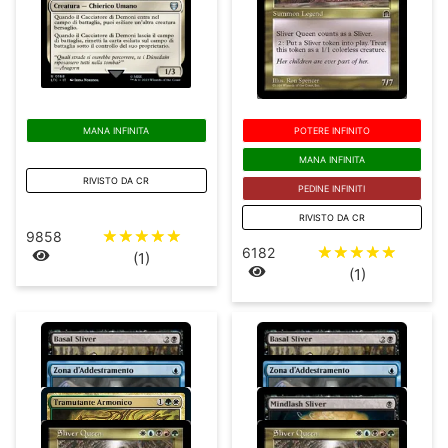
MANA INFINITA
POTERE INFINITO
MANA INFINITA
RIVISTO DA CR
PEDINE INFINITI
RIVISTO DA CR
☆
☆
☆
☆
☆
9858
☆
☆
☆
☆
☆
6182
(1)
(1)