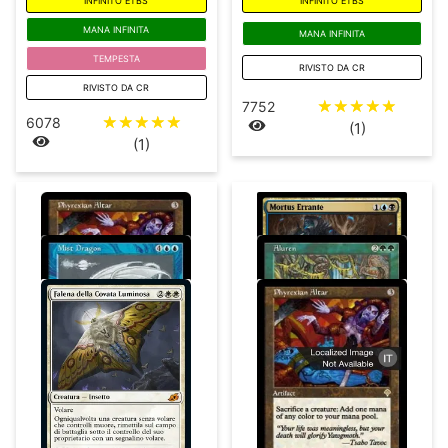
INFINITO ETBS
INFINITO ETBS
MANA INFINITA
MANA INFINITA
TEMPESTA
RIVISTO DA CR
RIVISTO DA CR
☆
☆
☆
☆
☆
7752
☆
☆
☆
☆
☆
6078
(1)
(1)