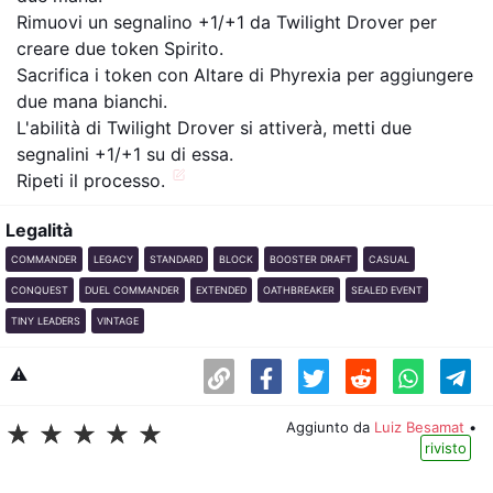
Rimuovi un segnalino +1/+1 da Twilight Drover per
creare due token Spirito.
Sacrifica i token con Altare di Phyrexia per aggiungere
due mana bianchi.
L'abilità di Twilight Drover si attiverà, metti due
segnalini +1/+1 su di essa.
Ripeti il processo.
Legalità
COMMANDER
LEGACY
STANDARD
BLOCK
BOOSTER DRAFT
CASUAL
CONQUEST
DUEL COMMANDER
EXTENDED
OATHBREAKER
SEALED EVENT
TINY LEADERS
VINTAGE
⚠️
Aggiunto da
Luiz Besamat
•
☆
☆
☆
☆
☆
rivisto