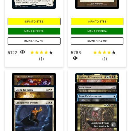
INFINITO ETBS
INFINITO ETBS
MANA INFINITA
MANA INFINITA
RIVISTO DA CR
RIVISTO DA CR
☆
☆
☆
☆
☆
☆
☆
☆
☆
☆
5122
5766
(1)
(1)