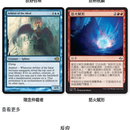
狂野召唤
狂熱祝願
理念仲裁者
怒火賦形
查看更多
反应