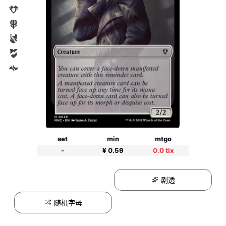
set
min
mtgo
-
¥ 0.59
0.0 tix
剧透
随机字母