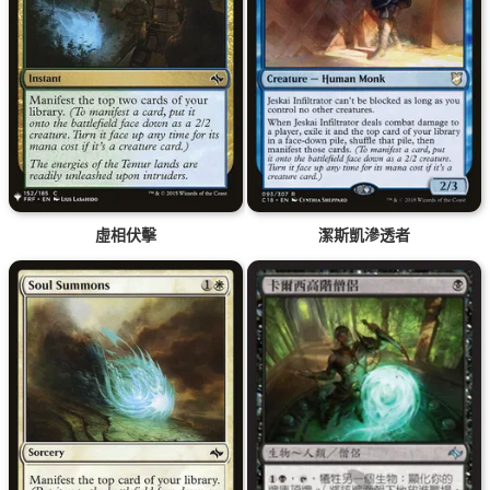
虛相伏擊
潔斯凱滲透者