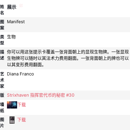
姓
展示
名
Manifest
图
案
生物
类
型
你可以用这张提示卡覆盖一张背面朝上的显现生物牌。一张显现
描
述
生物牌可以随时以其法术力费用翻面。一张背面朝上的牌也可以
以其变形费用翻面。
Diana Franco
艺
术
家
Strixhaven 指挥官代币的秘密 #30
版
下载
墙
纸
下载
图
片