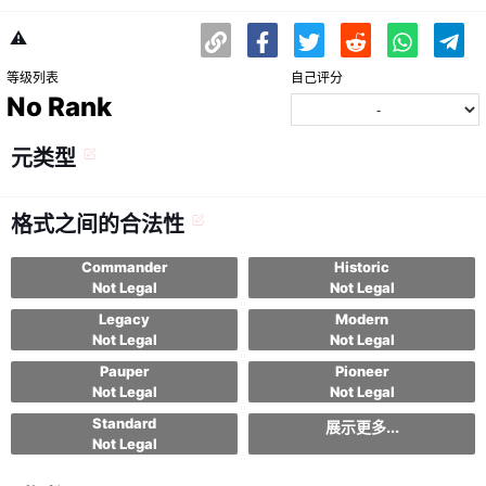
⚠️
等级列表
自己评分
No Rank
元类型
格式之间的合法性
Commander
Historic
Not Legal
Not Legal
Legacy
Modern
Not Legal
Not Legal
Pauper
Pioneer
Not Legal
Not Legal
Standard
展示更多...
Not Legal