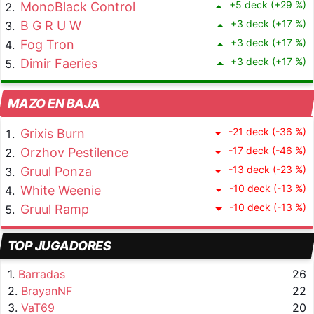
+5 deck (+29 %)
MonoBlack Control
+3 deck (+17 %)
B G R U W
+3 deck (+17 %)
Fog Tron
+3 deck (+17 %)
Dimir Faeries
MAZO EN BAJA
-21 deck (-36 %)
Grixis Burn
-17 deck (-46 %)
Orzhov Pestilence
-13 deck (-23 %)
Gruul Ponza
-10 deck (-13 %)
White Weenie
-10 deck (-13 %)
Gruul Ramp
TOP JUGADORES
1.
Barradas
26
2.
BrayanNF
22
3.
VaT69
20