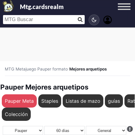
Mtg.cardsrealm
MTG
/
Metajuego Pauper formato
/
Mejores arquetipos
Pauper Mejores arquetipos
Pauper Meta
Staples
Listas de mazo
guías
Rat
Colección