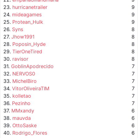
23.
hurricanetrailer
9
24.
mideagames
9
25.
Protean_Hulk
9
26.
Syns
8
27.
Jhow1991
8
28.
Poposin_Hyde
8
29.
TierOneTired
8
30.
ravisor
8
31.
GoblinApodrecido
7
32.
NERVOS0
7
33.
MichelBiro
7
34.
VitorOliveiraTIM
7
35.
kolletao
7
36.
Pezinho
7
37.
MMxandy
6
38.
mauvda
6
39.
OttoSaske
6
40.
Rodrigo_Flores
6