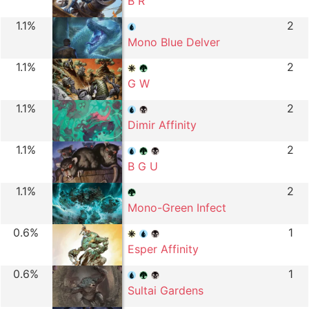
B R
1.1%
2
Mono Blue Delver
1.1%
2
G W
1.1%
2
Dimir Affinity
1.1%
2
B G U
1.1%
2
Mono-Green Infect
0.6%
1
Esper Affinity
0.6%
1
Sultai Gardens