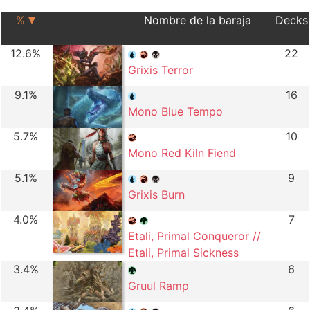
%
Nombre de la baraja
Decks
12.6%
22
Grixis Terror
9.1%
16
Mono Blue Tempo
5.7%
10
Mono Red Kiln Fiend
5.1%
9
Grixis Burn
4.0%
7
Etali, Primal Conqueror //
Etali, Primal Sickness
3.4%
6
Gruul Ramp