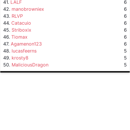
41.
LALF
6
42.
manobrowniex
6
43.
RLVP
6
44.
Catacuio
6
45.
Striboxix
6
46.
Tiomax
6
47.
Agamenon123
6
48.
lucasfeerns
5
49.
krosty8
5
50.
MaliciousDragon
5