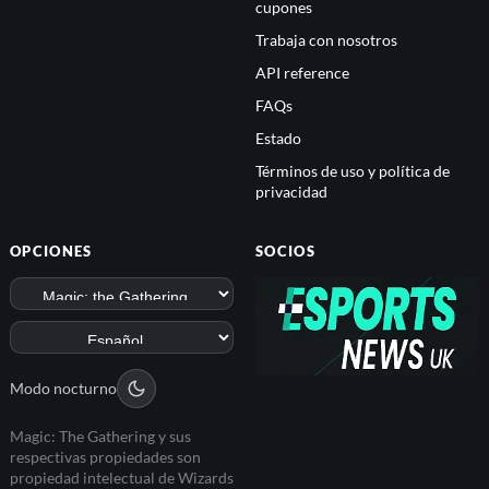
cupones
Trabaja con nosotros
API reference
FAQs
Estado
Términos de uso y política de
privacidad
OPCIONES
SOCIOS
Modo nocturno
Magic: The Gathering y sus
respectivas propiedades son
propiedad intelectual de Wizards