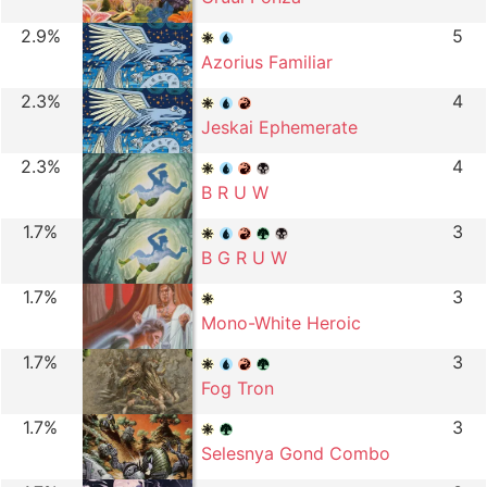
2.9%
5
Azorius Familiar
2.3%
4
Jeskai Ephemerate
2.3%
4
B R U W
1.7%
3
B G R U W
1.7%
3
Mono-White Heroic
1.7%
3
Fog Tron
1.7%
3
Selesnya Gond Combo