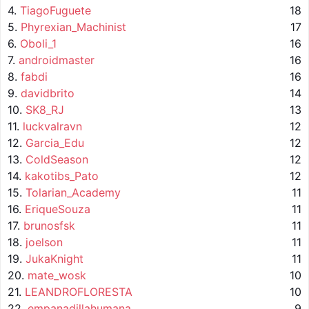
4.
TiagoFuguete
18
5.
Phyrexian_Machinist
17
6.
Oboli_1
16
7.
androidmaster
16
8.
fabdi
16
9.
davidbrito
14
10.
SK8_RJ
13
11.
luckvalravn
12
12.
Garcia_Edu
12
13.
ColdSeason
12
14.
kakotibs_Pato
12
15.
Tolarian_Academy
11
16.
EriqueSouza
11
17.
brunosfsk
11
18.
joelson
11
19.
JukaKnight
11
20.
mate_wosk
10
21.
LEANDROFLORESTA
10
22.
empanadillahumana
9