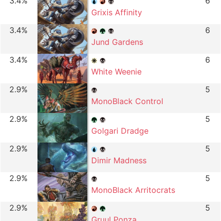
3.4%
6
Grixis Affinity
3.4%
6
Jund Gardens
3.4%
6
White Weenie
2.9%
5
MonoBlack Control
2.9%
5
Golgari Dradge
2.9%
5
Dimir Madness
2.9%
5
MonoBlack Arritocrats
2.9%
5
Gruul Ponza