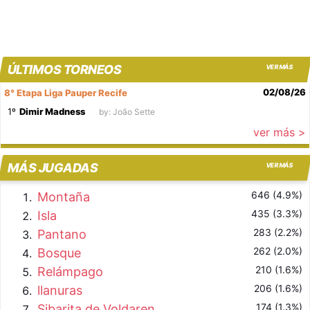
ÚLTIMOS TORNEOS
VER MÁS
02/08/26
8° Etapa Liga Pauper Recife
1º
Dimir Madness
by: João Sette
ver más >
MÁS JUGADAS
VER MÁS
646 (4.9%)
Montaña
435 (3.3%)
Isla
283 (2.2%)
Pantano
262 (2.0%)
Bosque
210 (1.6%)
Relámpago
206 (1.6%)
llanuras
174 (1.3%)
Sibarita de Voldaren