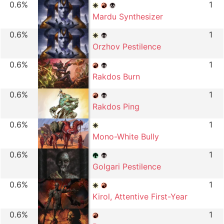
0.6%
1
Mardu Synthesizer
0.6%
1
Orzhov Pestilence
0.6%
1
Rakdos Burn
0.6%
1
Rakdos Ping
0.6%
1
Mono-White Bully
0.6%
1
Golgari Pestilence
0.6%
1
Kirol, Attentive First-Year
0.6%
1