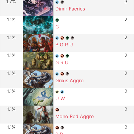
1.7%
3
Dimir Faeries
1.1%
2
G
1.1%
2
B G R U
1.1%
2
G R U
1.1%
2
Grixis Aggro
1.1%
2
U W
1.1%
2
Mono Red Aggro
1.1%
2