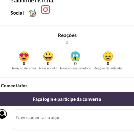
e aluno de história.
Social
Reações
0
0
0
0
0
Reação de amor
Reação feliz
Reação assustadora
Reação de antipatia
Comentários
Faça login e participe da conversa