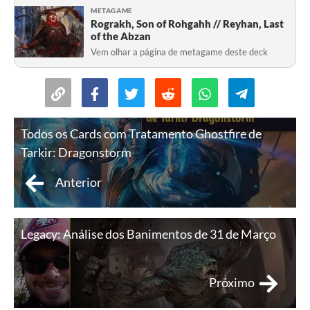
METAGAME
Rograkh, Son of Rohgahh // Reyhan, Last
of the Abzan
Vem olhar a página de metagame deste deck
Todos os Cards com Tratamento Ghostfire de
Tarkir: Dragonstorm
Anterior
Legacy: Análise dos Banimentos de 31 de Março
Próximo