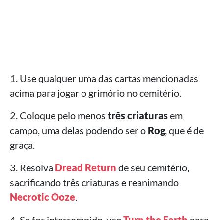
1. Use qualquer uma das cartas mencionadas
acima para jogar o grimório no cemitério.
2. Coloque pelo menos
três criaturas
em
campo, uma delas podendo ser o
Rog
, que é de
graça.
3. Resolva
Dread Return
de seu cemitério,
sacrificando três criaturas e reanimando
Necrotic Ooze
.
4. Se for interrompido, use
Turn the Earth
para