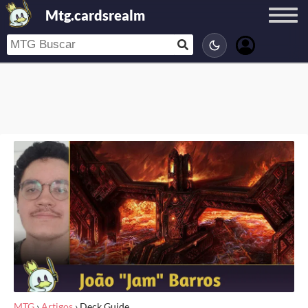
Mtg.cardsrealm
MTG
›
Artigos
›
Deck Guide