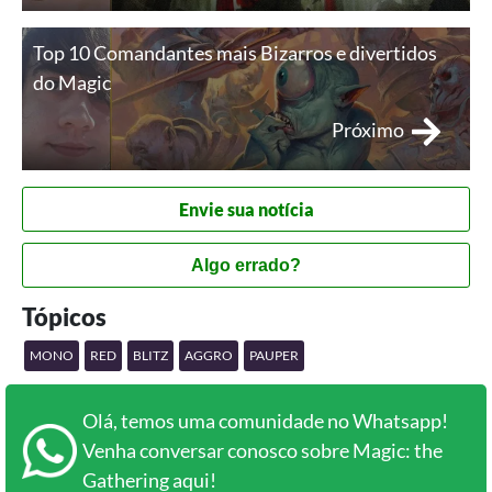
Top 10 Comandantes mais Bizarros e divertidos
do Magic
Próximo
Envie sua notícia
Algo errado?
Tópicos
MONO
RED
BLITZ
AGGRO
PAUPER
Olá, temos uma comunidade no Whatsapp!
Venha conversar conosco sobre Magic: the
Gathering aqui!