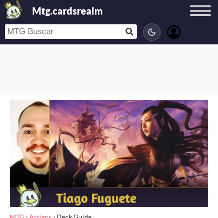
Mtg.cardsrealm
MTG
›
Artigos
›
Deck Guide