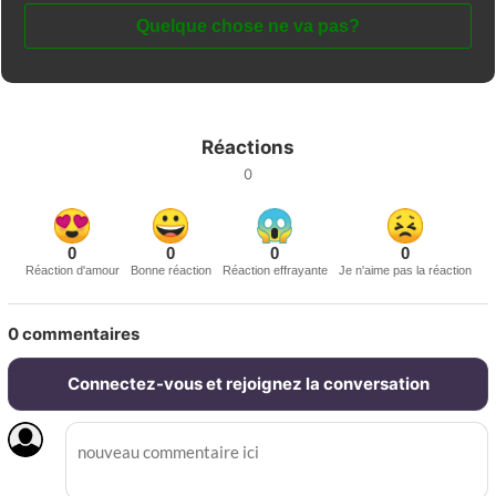
Quelque chose ne va pas?
Réactions
0
0
0
0
0
Réaction d'amour
Bonne réaction
Réaction effrayante
Je n'aime pas la réaction
0
commentaires
Connectez-vous et rejoignez la conversation