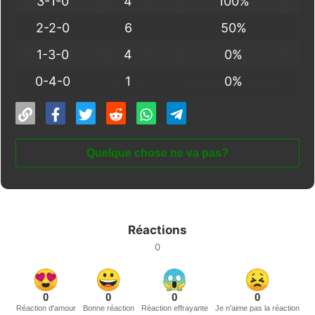
3-1-0
4
100%
2-2-0
6
50%
1-3-0
4
0%
0-4-0
1
0%
Quelque chose ne va pas?
Réactions
0
0
0
0
0
Réaction d'amour
Bonne réaction
Réaction effrayante
Je n'aime pas la réaction