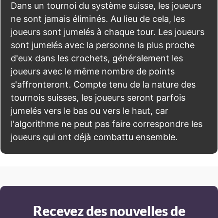
Dans un tournoi du système suisse, les joueurs
ne sont jamais éliminés. Au lieu de cela, les
joueurs sont jumelés à chaque tour. Les joueurs
sont jumelés avec la personne la plus proche
d'eux dans les crochets, généralement les
joueurs avec le même nombre de points
s'affronteront. Compte tenu de la nature des
tournois suisses, les joueurs seront parfois
jumelés vers le bas ou vers le haut, car
l'algorithme ne peut pas faire correspondre les
joueurs qui ont déjà combattu ensemble.
Recevez des nouvelles de