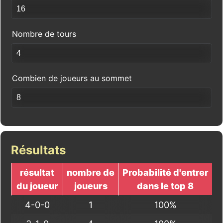
Nombre de tours
Combien de joueurs au sommet
Résultats
résultat
nombre de
Probabilité d'entrer
du joueur
joueurs
dans le top 8
4-0-0
1
100%