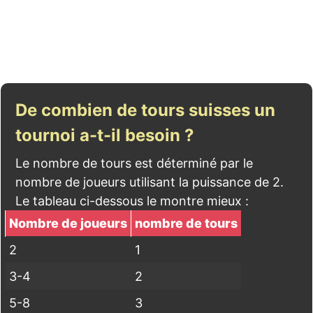
De combien de tours suisses un
tournoi a-t-il besoin ?
Le nombre de tours est déterminé par le
nombre de joueurs utilisant la puissance de 2.
Le tableau ci-dessous le montre mieux :
Nombre de joueurs
nombre de tours
2
1
3-4
2
5-8
3