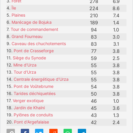
3.
Forêt
278
6.9
4.
Île
224
8.6
5.
Plaines
210
7.4
6.
Marécage de Bojuka
189
1.4
7.
Tour de commandement
94
1.0
8.
Grand Fourneau
83
3.0
9.
Caveau des chuchotements
83
3.1
10.
Pont de Crasseforge
77
3.8
11.
Siège du Synode
59
2.5
12.
Mine d'Urza
55
3.8
13.
Tour d'Urza
55
3.8
14.
Centrale énergétique d'Urza
55
3.8
15.
Pont de Voûtebrume
54
3.8
16.
Tarides déchiquetées
50
3.8
17.
Verger exotique
46
1.0
18.
Jardin de Khalni
45
3.6
19.
Pylônes de conduits
43
1.3
20.
Pont d'Argefalaise
42
2.4